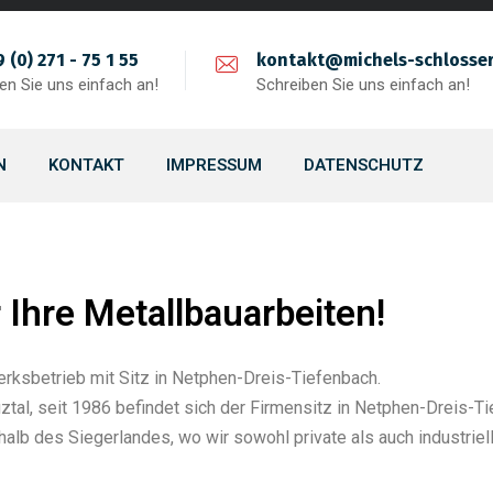
 (0) 271 - 75 1 55
kontakt@michels-schlosser
en Sie uns einfach an!
Schreiben Sie uns einfach an!
N
KONTAKT
IMPRESSUM
DATENSCHUTZ
r Ihre Metallbauarbeiten!
rksbetrieb mit Sitz in Netphen-Dreis-Tiefenbach.
al, seit 1986 befindet sich der Firmensitz in Netphen-Dreis-Ti
halb des Siegerlandes, wo wir sowohl private als auch industrie